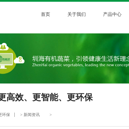
首页
关于我们
产品中心
 更高效、更智能、更环保
更环保
>
新闻资讯
>