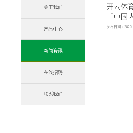
开云体
关于我们
「中国
发布日期：2026-0
产品中心
新闻资讯
在线招聘
联系我们