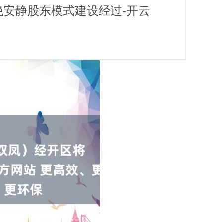
绝安静股东模式建设经过-开云