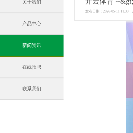
开云体育 --&
关于我们
发布日期：2026-05-11 11:3
产品中心
新闻资讯
在线招聘
联系我们