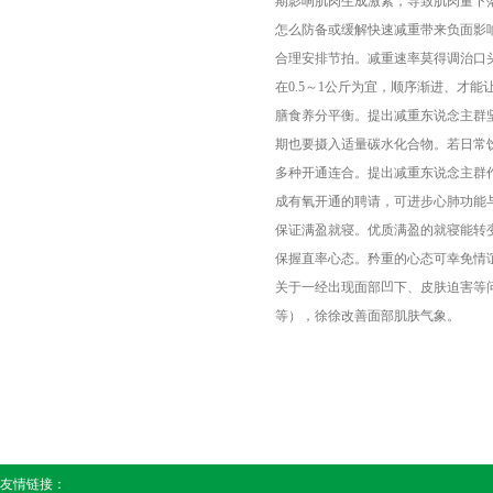
期影响肌肉生成激素，导致肌肉量下
怎么防备或缓解快速减重带来负面影
合理安排节拍。减重速率莫得调治口头
在0.5～1公斤为宜，顺序渐进、才
膳食养分平衡。提出减重东说念主群坚
期也要摄入适量碳水化合物。若日常
多种开通连合。提出减重东说念主群作
成有氧开通的聘请，可进步心肺功能
保证满盈就寝。优质满盈的就寝能转
保握直率心态。矜重的心态可幸免情
关于一经出现面部凹下、皮肤迫害等
等），徐徐改善面部肌肤气象。
友情链接：