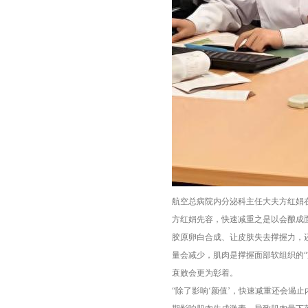
航空总病院内分泌科主任大夫方红娟
方红娟先容，快速减重之是以会酿成
胶原卵白合成、让皮肤失去撑握力，
量会减少，肌肉是撑握面部软组织的
衰败会更为彰着。
“除了影响‘颜值’，快速减重还会